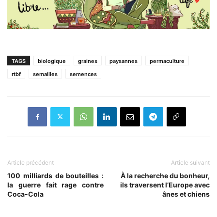
TAGS
biologique
graines
paysannes
permaculture
rtbf
semailles
semences
Article précédent
Article suivant
100 milliards de bouteilles :
À la recherche du bonheur,
la guerre fait rage contre
ils traversent l’Europe avec
Coca-Cola
ânes et chiens