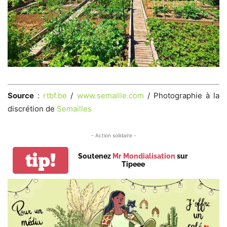
Source
:
rtbf.be
/
www.semaille.com
/ Photographie à la
discrétion de
Semailles
- Action solidaire -
tip!
Soutenez
Mr Mondialisation
sur
Tipeee