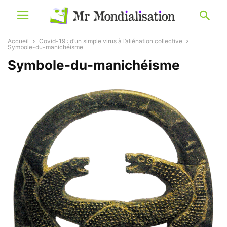
Accueil
Covid-19 : d’un simple virus à l’aliénation collective
Symbole-du-manichéisme
Symbole-du-manichéisme