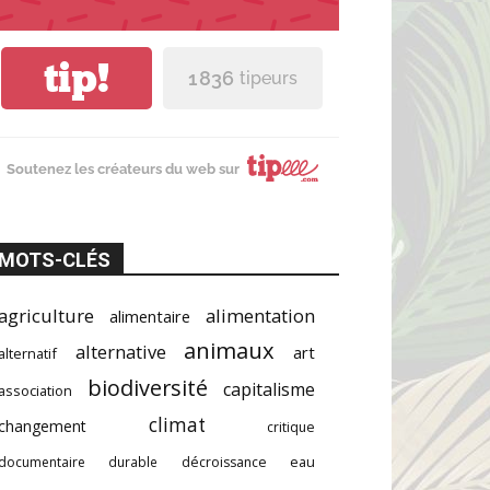
tip!
1 836
tipeurs
Soutenez les créateurs du web sur
MOTS-CLÉS
agriculture
alimentation
alimentaire
animaux
alternative
art
alternatif
biodiversité
capitalisme
association
climat
changement
critique
documentaire
durable
décroissance
eau