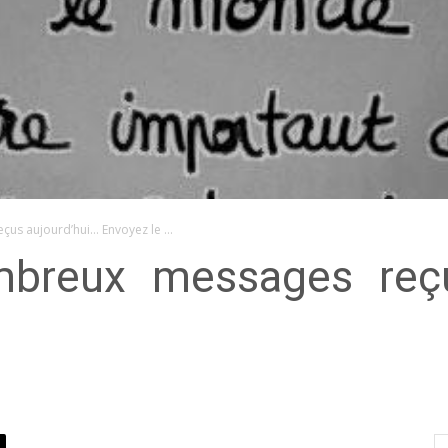
çus aujourd’hui… Envoyez le …
breux messages reçu