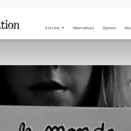
Mr
À la Une
Alternatives
Opinion
Nou
Mondialisation