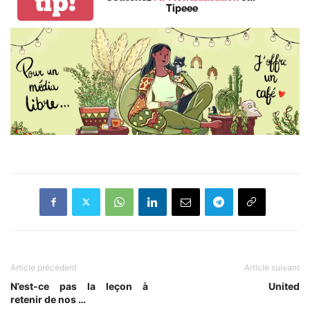
tip!
Tipeee
Article précédent
Article suivant
N’est-ce pas la leçon à
United
retenir de nos …