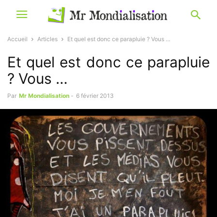
Accueil
Articles
Et quel est donc ce parapluie ? Vous …
Et quel est donc ce parapluie
? Vous …
Par
Mr Mondialisation
-
6 février 2013