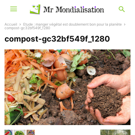
Accueil
Etude : manger végétal est doublement bon pour la planète
compost-gc32bf549f_1280
compost-gc32bf549f_1280