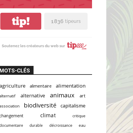
tip!
1 836
tipeurs
Soutenez les créateurs du web sur
MOTS-CLÉS
agriculture
alimentation
alimentaire
animaux
alternative
art
alternatif
biodiversité
capitalisme
association
climat
changement
critique
documentaire
durable
décroissance
eau