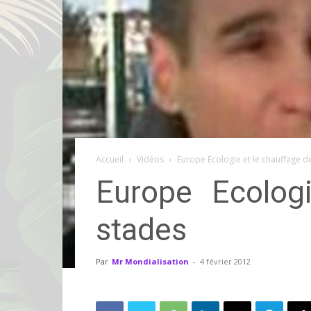
Accueil
Vidéos
Europe Ecologie et le chauffage 
Europe Ecolog
stades
Par
Mr Mondialisation
-
4 février 2012