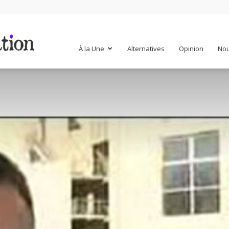
Mr
À la Une
Alternatives
Opinion
Nou
Mondialisation