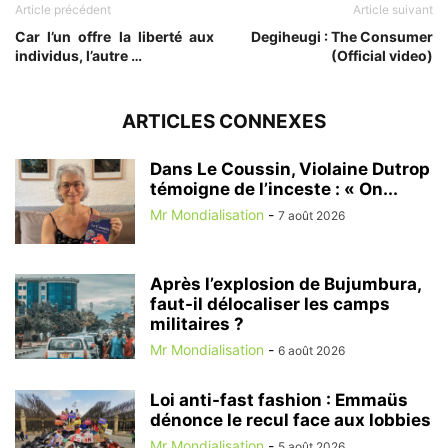
Article précédent
Article suivant
Car l’un offre la liberté aux
Degiheugi : The Consumer
individus, l’autre …
(Official video)
ARTICLES CONNEXES
Dans Le Coussin, Violaine Dutrop
témoigne de l’inceste : « On...
Mr Mondialisation
-
7 août 2026
Après l’explosion de Bujumbura,
faut-il délocaliser les camps
militaires ?
Mr Mondialisation
-
6 août 2026
Loi anti-fast fashion : Emmaüs
dénonce le recul face aux lobbies
Mr Mondialisation
-
5 août 2026