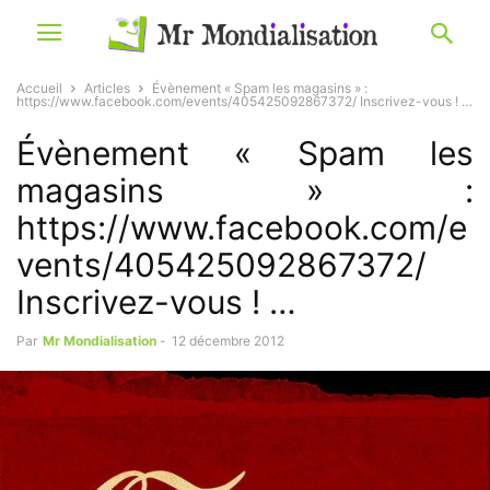
Accueil
Articles
Évènement « Spam les magasins » :
https://www.facebook.com/events/405425092867372/ Inscrivez-vous ! …
Évènement « Spam les
magasins » :
https://www.facebook.com/e
vents/405425092867372/
Inscrivez-vous ! …
Par
Mr Mondialisation
-
12 décembre 2012