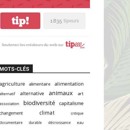
tip!
1 835
tipeurs
Soutenez les créateurs du web sur
MOTS-CLÉS
agriculture
alimentation
alimentaire
animaux
alternative
art
alternatif
biodiversité
capitalisme
association
climat
changement
critique
documentaire
durable
décroissance
eau