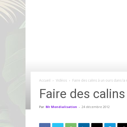
Accueil
Vidéos
Faire des calins à un ours dans la 
Faire des calins
Par
Mr Mondialisation
-
24 décembre 2012