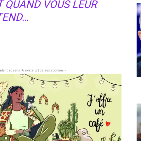
ET QUAND VOUS LEUR
TEND…
endant et sans IA existe grâce aux abonnés -