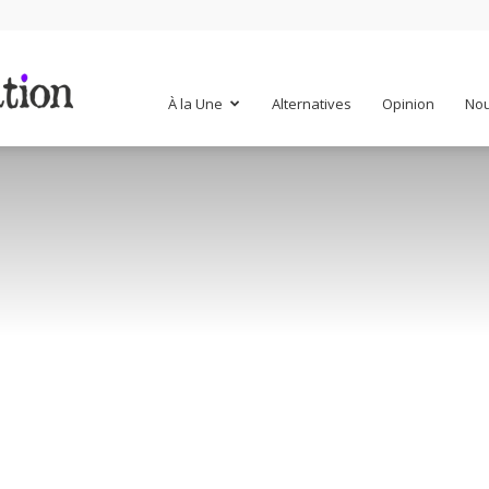
Mr
À la Une
Alternatives
Opinion
Nou
Mondialisation