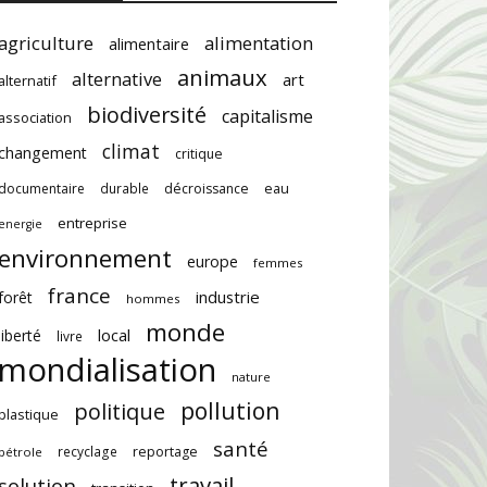
agriculture
alimentation
alimentaire
animaux
alternative
art
alternatif
biodiversité
capitalisme
association
climat
changement
critique
documentaire
durable
décroissance
eau
entreprise
energie
environnement
europe
femmes
france
industrie
forêt
hommes
monde
local
liberté
livre
mondialisation
nature
pollution
politique
plastique
santé
recyclage
reportage
pétrole
travail
solution