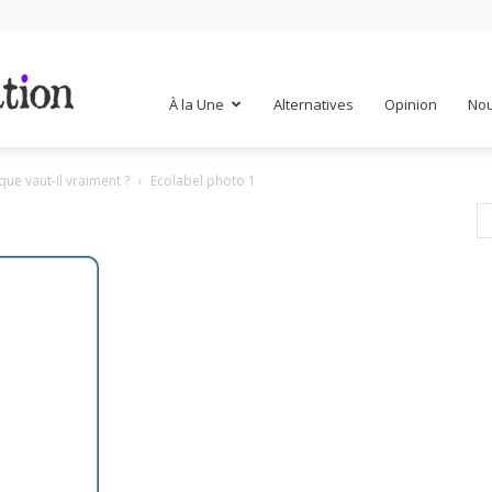
Mr
À la Une
Alternatives
Opinion
Nou
que vaut-il vraiment ?
Ecolabel photo 1
Mondialisation