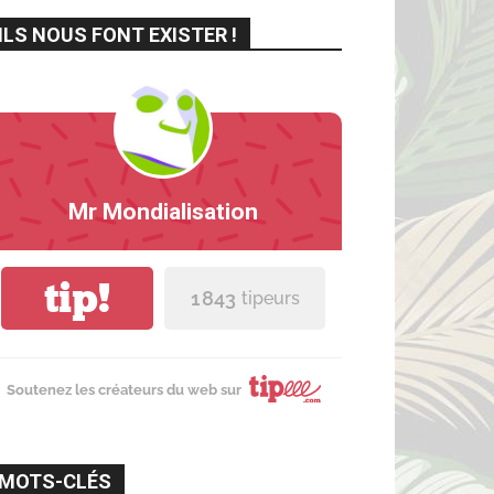
ILS NOUS FONT EXISTER !
Mr Mondialisation
tip!
1 843
tipeurs
Soutenez les créateurs du web sur
MOTS-CLÉS