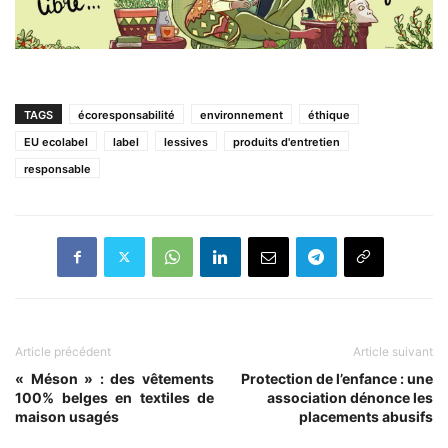
TAGS
écoresponsabilité
environnement
éthique
EU ecolabel
label
lessives
produits d'entretien
responsable
Article précédent
Article suivant
« Méson » : des vêtements
Protection de l’enfance : une
100% belges en textiles de
association dénonce les
maison usagés
placements abusifs