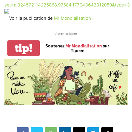
set=a.324572114225868.97684.177043642312050&type=3
Voir la publication de
Mr Mondialisation
- Action solidaire -
tip!
Soutenez
Mr Mondialisation
sur
Tipeee