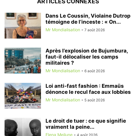
ARTICLES CONNEXES
Dans Le Coussin, Violaine Dutrop
témoigne de l’inceste : « On...
Mr Mondialisation
-
7 août 2026
Après l’explosion de Bujumbura,
faut-il délocaliser les camps
militaires ?
Mr Mondialisation
-
6 août 2026
Loi anti-fast fashion : Emmaüs
dénonce le recul face aux lobbies
Mr Mondialisation
-
5 août 2026
Le droit de tuer : ce que signifie
vraiment la peine...
Elena Meilune
-
4 août 2026