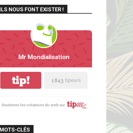
ILS NOUS FONT EXISTER !
Mr Mondialisation
tip!
1 843
tipeurs
Soutenez les créateurs du web sur
MOTS-CLÉS