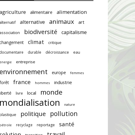
agriculture
alimentation
alimentaire
animaux
alternative
art
alternatif
biodiversité
capitalisme
association
climat
changement
critique
documentaire
durable
décroissance
eau
entreprise
energie
environnement
europe
femmes
france
industrie
forêt
hommes
monde
local
liberté
livre
mondialisation
nature
pollution
politique
plastique
santé
recyclage
reportage
pétrole
travail
solution
transition