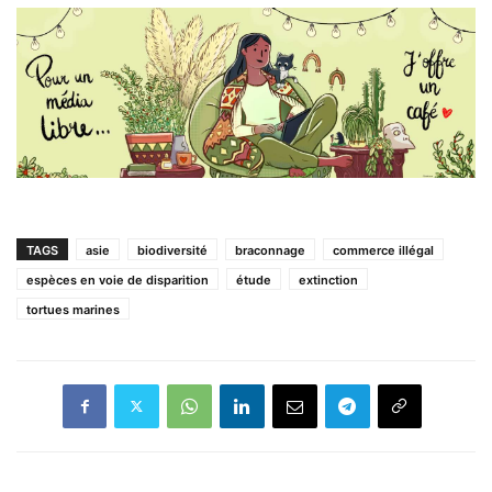
TAGS
asie
biodiversité
braconnage
commerce illégal
espèces en voie de disparition
étude
extinction
tortues marines