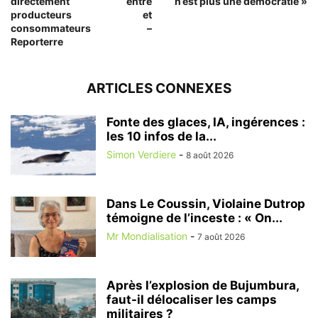
directement entre
n’est plus une démocratie »
producteurs et
consommateurs –
Reporterre
ARTICLES CONNEXES
Fonte des glaces, IA, ingérences :
les 10 infos de la...
Simon Verdiere
-
8 août 2026
Dans Le Coussin, Violaine Dutrop
témoigne de l’inceste : « On...
Mr Mondialisation
-
7 août 2026
Après l’explosion de Bujumbura,
faut-il délocaliser les camps
militaires ?