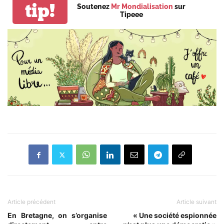
tip!
Soutenez
Mr Mondialisation
sur
Tipeee
Article précédent
Article suivant
En Bretagne, on s’organise
« Une société espionnée