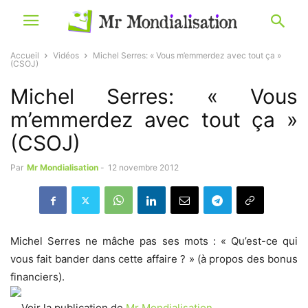
Accueil
Vidéos
Michel Serres: « Vous m’emmerdez avec tout ça »
(CSOJ)
Michel Serres: « Vous
m’emmerdez avec tout ça »
(CSOJ)
Par
Mr Mondialisation
-
12 novembre 2012
Michel Serres ne mâche pas ses mots : « Qu’est-ce qui
vous fait bander dans cette affaire ? » (à propos des bonus
financiers).
Voir la publication de
Mr Mondialisation