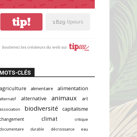
tip!
1 829
tipeurs
Soutenez les créateurs du web sur
MOTS-CLÉS
agriculture
alimentation
alimentaire
animaux
alternative
art
alternatif
biodiversité
capitalisme
association
climat
changement
critique
documentaire
durable
décroissance
eau