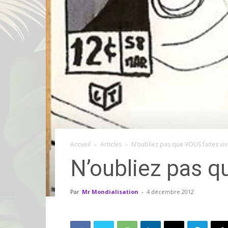
Accueil
Articles
N’oubliez pas que VOUS faites viv
N’oubliez pas q
Par
Mr Mondialisation
-
4 décembre 2012