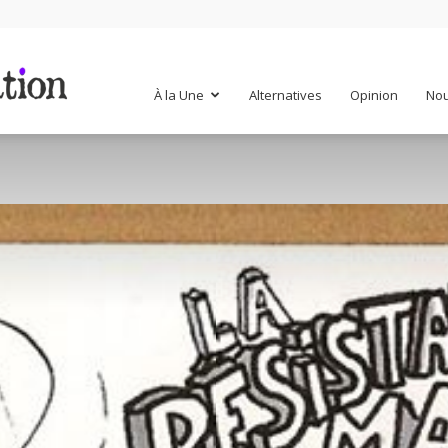
Mr
À la Une
Alternatives
Opinion
Nou
Mondialisation