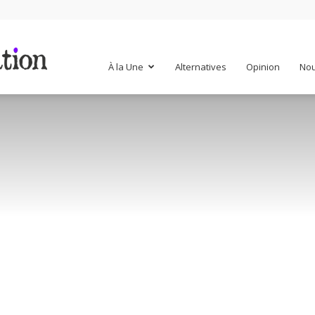
Mr
À la Une
Alternatives
Opinion
Nou
Mondialisation