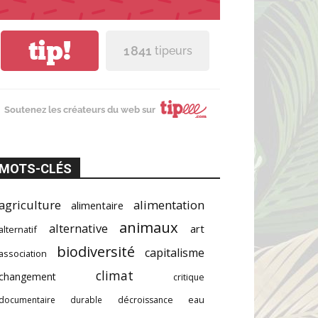
tip!
1 841
tipeurs
Soutenez les créateurs du web sur
MOTS-CLÉS
agriculture
alimentation
alimentaire
animaux
alternative
art
alternatif
biodiversité
capitalisme
association
climat
changement
critique
documentaire
durable
décroissance
eau