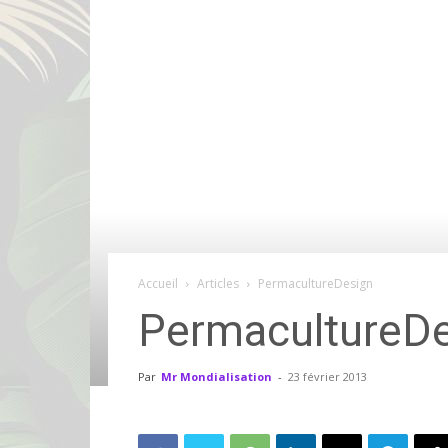
Accueil
Articles
PermacultureDesign
PermacultureD
Par
Mr Mondialisation
-
23 février 2013