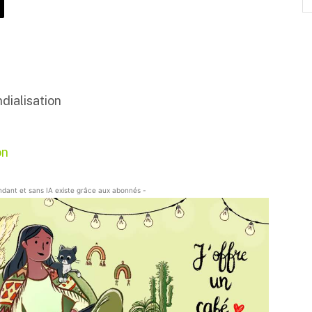
dialisation
on
endant et sans IA existe grâce aux abonnés -