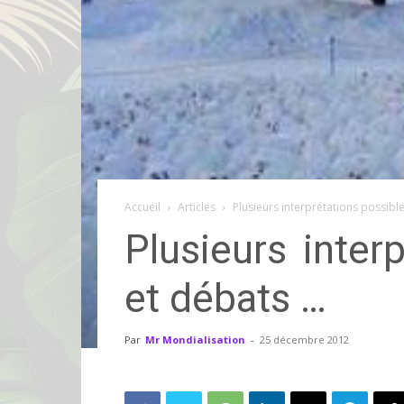
Accueil
Articles
Plusieurs interprétations possibl
Plusieurs inter
et débats …
Par
Mr Mondialisation
-
25 décembre 2012