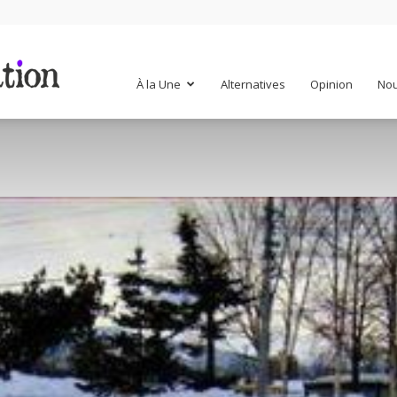
Mr
À la Une
Alternatives
Opinion
Nou
Mondialisation