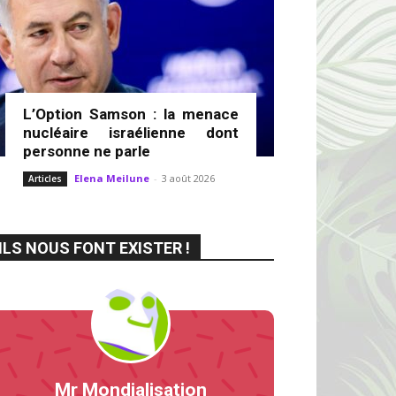
L’Option Samson : la menace
nucléaire israélienne dont
personne ne parle
Elena Meilune
-
3 août 2026
Articles
ILS NOUS FONT EXISTER !
Mr Mondialisation