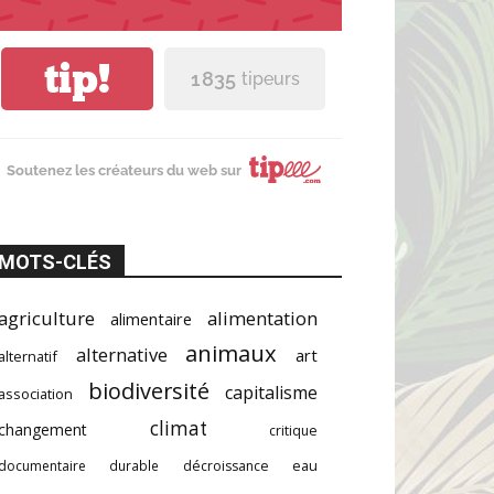
tip!
1 835
tipeurs
Soutenez les créateurs du web sur
MOTS-CLÉS
agriculture
alimentation
alimentaire
animaux
alternative
art
alternatif
biodiversité
capitalisme
association
climat
changement
critique
documentaire
durable
décroissance
eau