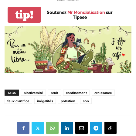
tip!
Soutenez
Mr Mondialisation
sur
Tipeee
TAGS
biodiversité
bruit
confinement
croissance
feux d'artifice
inégalités
pollution
son