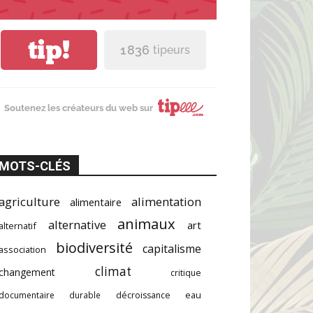
tip!
1 836
tipeurs
Soutenez les créateurs du web sur
MOTS-CLÉS
agriculture
alimentation
alimentaire
animaux
alternative
art
alternatif
biodiversité
capitalisme
association
climat
changement
critique
documentaire
durable
décroissance
eau