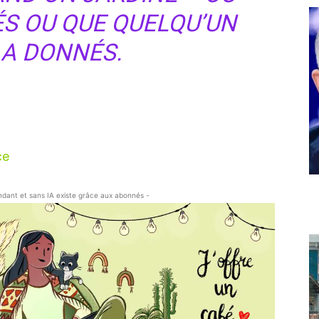
ÉS OU QUE QUELQU’UN
A DONNÉS.
ce
endant et sans IA existe grâce aux abonnés -