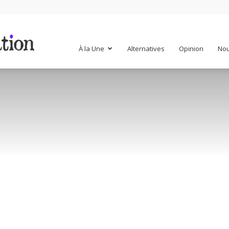
Mr
À la Une
Alternatives
Opinion
Nou
Mondialisation