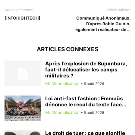
Article précédent
Article suivant
[INFOHIGHTECH]
Communiqué Anonimaux.
D’après Robin Guinin,
également réalisateur de …
ARTICLES CONNEXES
Après l’explosion de Bujumbura,
faut-il délocaliser les camps
militaires ?
Mr Mondialisation
-
6 août 2026
Loi anti-fast fashion : Emmaüs
dénonce le recul du texte face...
Mr Mondialisation
-
5 août 2026
Le droit de tuer : ce que signifie