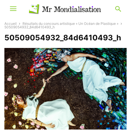
Accueil
Résultats du concours artistique « Un Océan de Plastique »
50509054932_84d6410493_h
50509054932_84d6410493_h