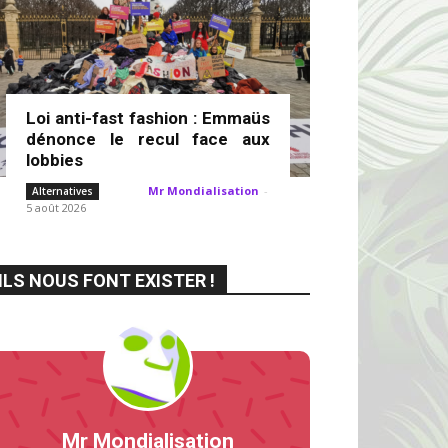
Loi anti-fast fashion : Emmaüs
dénonce le recul face aux
lobbies
Mr Mondialisation
-
Alternatives
5 août 2026
ILS NOUS FONT EXISTER !
Mr Mondialisation