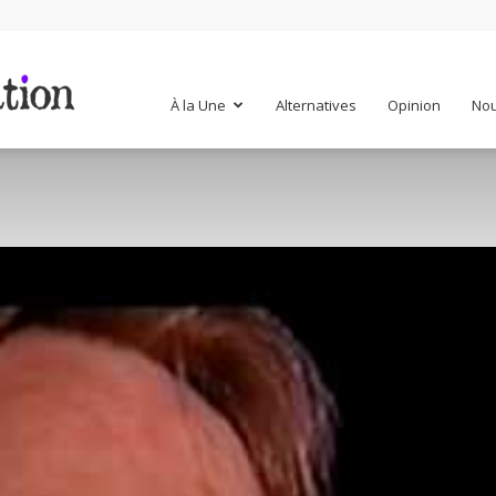
Mr
À la Une
Alternatives
Opinion
Nou
Mondialisation