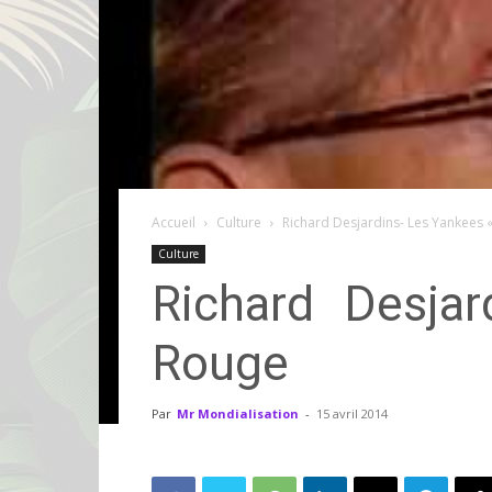
Accueil
Culture
Richard Desjardins- Les Yankees «
Culture
Richard Desjar
Rouge
Par
Mr Mondialisation
-
15 avril 2014