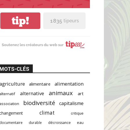
tip!
1 835
tipeurs
Soutenez les créateurs du web sur
MOTS-CLÉS
agriculture
alimentation
alimentaire
animaux
alternative
art
alternatif
biodiversité
capitalisme
association
climat
changement
critique
documentaire
durable
décroissance
eau