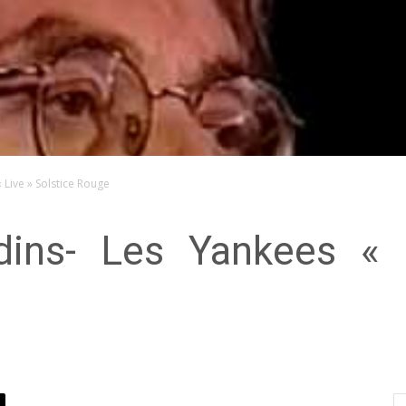
 Live » Solstice Rouge
dins- Les Yankees « 