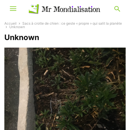
Accueil
Sacs à crotte de chien : ce geste « propre » qui salit la planète
Unknown
Unknown