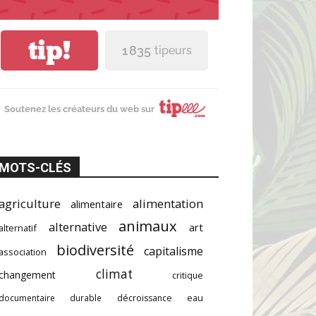
tip!
1 835
tipeurs
Soutenez les créateurs du web sur
MOTS-CLÉS
agriculture
alimentation
alimentaire
animaux
alternative
art
alternatif
biodiversité
capitalisme
association
climat
changement
critique
documentaire
durable
décroissance
eau