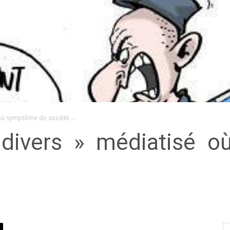
é où symptôme de société …
s divers » médiatisé 