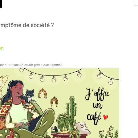
symptôme de société ?
on
endant et sans IA existe grâce aux abonnés -