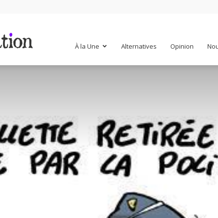
Mr
À la Une
Alternatives
Opinion
Nou
Mondialisation