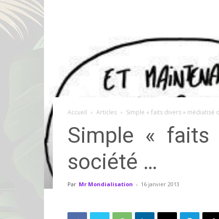
Accueil
Articles
Simple « faits divers » médiatis
Simple « fait
société …
Par
Mr Mondialisation
-
16 janvier 2013