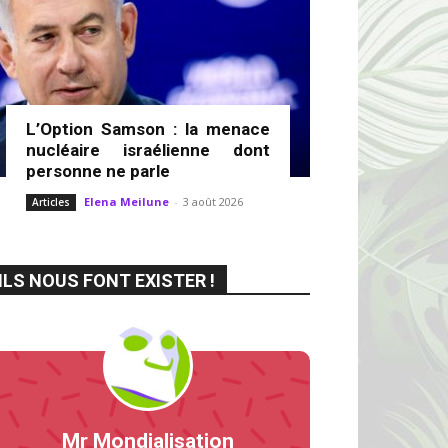
L’Option Samson : la menace
nucléaire israélienne dont
personne ne parle
Elena Meilune
-
3 août 2026
Articles
ILS NOUS FONT EXISTER !
Mr Mondialisation