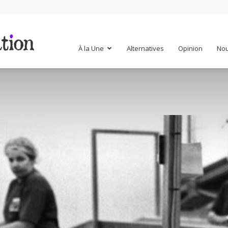
Mr
À la Une
Alternatives
Opinion
Nou
Mondialisation