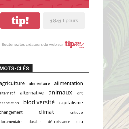
tip!
1 841
tipeurs
Soutenez les créateurs du web sur
MOTS-CLÉS
agriculture
alimentation
alimentaire
animaux
alternative
art
alternatif
biodiversité
capitalisme
association
climat
changement
critique
documentaire
durable
décroissance
eau