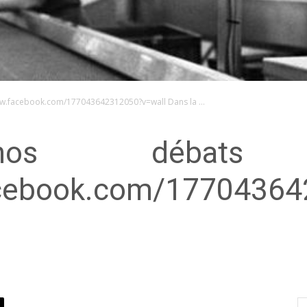
/www.facebook.com/177043642312050?v=wall Dans la …
 nos débat
acebook.com/17704364