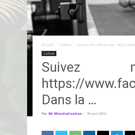
Accueil
Culture
Suivez nos débats sur : https:/
Culture
Suivez
https://www.f
Dans la …
Par
Mr Mondialisation
-
18 avril 2012