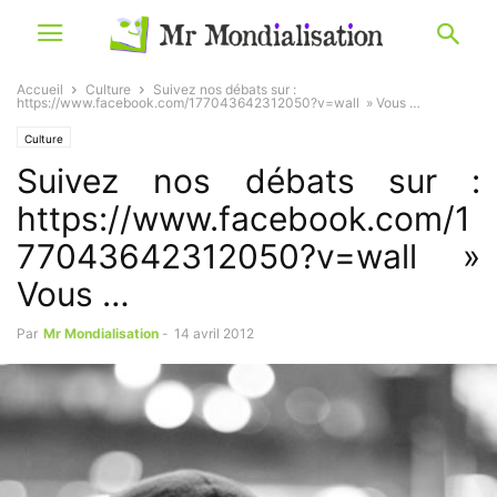
Accueil
Culture
Suivez nos débats sur :
https://www.facebook.com/177043642312050?v=wall » Vous …
Culture
Suivez nos débats sur :
https://www.facebook.com/1
77043642312050?v=wall »
Vous …
Par
Mr Mondialisation
-
14 avril 2012