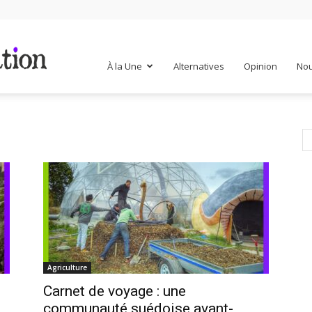
Mr
À la Une
Alternatives
Opinion
Nou
Mondialisation
Agriculture
Carnet de voyage : une
communauté suédoise avant-