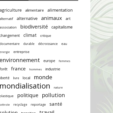
agriculture
alimentation
alimentaire
animaux
alternative
art
alternatif
biodiversité
capitalisme
association
climat
changement
critique
documentaire
durable
décroissance
eau
entreprise
energie
environnement
europe
femmes
france
industrie
forêt
hommes
monde
local
liberté
livre
mondialisation
nature
pollution
politique
plastique
santé
recyclage
reportage
pétrole
travail
solution
transition