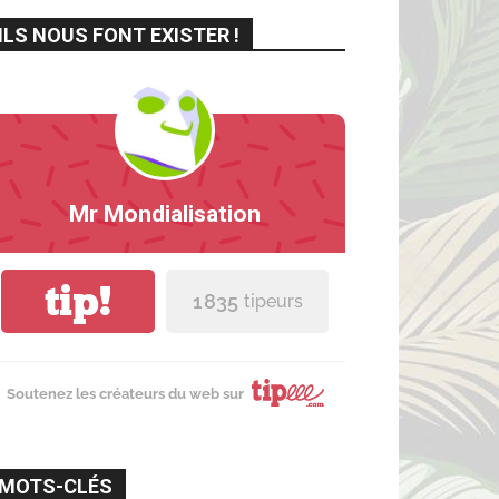
ILS NOUS FONT EXISTER !
Mr Mondialisation
tip!
1 835
tipeurs
Soutenez les créateurs du web sur
MOTS-CLÉS