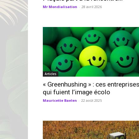
Mr Mondialisation
-
28 avril 2026
Articles
« Greenhushing » : ces entreprise
qui fuient l’image écolo
Mauricette Baelen
-
22 août 2025