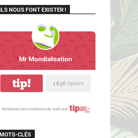
ILS NOUS FONT EXISTER !
Mr Mondialisation
tip!
1 836
tipeurs
Soutenez les créateurs du web sur
MOTS-CLÉS