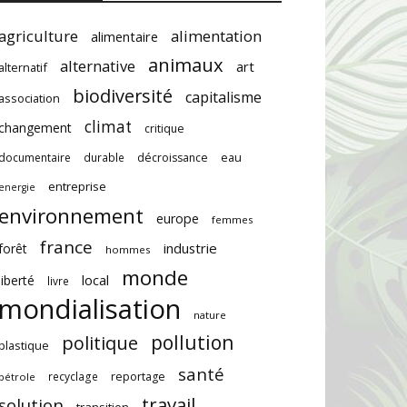
agriculture
alimentation
alimentaire
animaux
alternative
art
alternatif
biodiversité
capitalisme
association
climat
changement
critique
documentaire
durable
décroissance
eau
entreprise
energie
environnement
europe
femmes
france
industrie
forêt
hommes
monde
local
liberté
livre
mondialisation
nature
pollution
politique
plastique
santé
recyclage
reportage
pétrole
travail
solution
transition