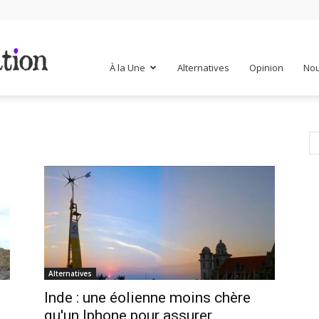
Mr
À la Une
Alternatives
Opinion
Nou
Mondialisation
Alternatives
Inde : une éolienne moins chère
qu'un Iphone pour assurer