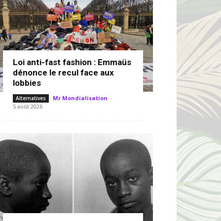
Loi anti-fast fashion : Emmaüs
dénonce le recul face aux
lobbies
Mr Mondialisation
-
Alternatives
5 août 2026