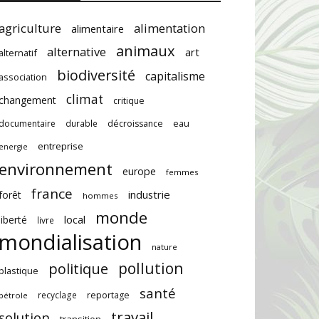
agriculture
alimentation
alimentaire
animaux
alternative
art
alternatif
biodiversité
capitalisme
association
climat
changement
critique
documentaire
durable
décroissance
eau
entreprise
energie
environnement
europe
femmes
france
industrie
forêt
hommes
monde
local
liberté
livre
mondialisation
nature
pollution
politique
plastique
santé
recyclage
reportage
pétrole
travail
solution
transition