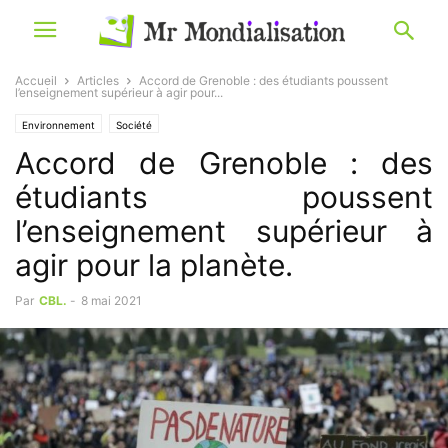
Accueil
Articles
Accord de Grenoble : des étudiants poussent
l’enseignement supérieur à agir pour...
Environnement
Société
Accord de Grenoble : des
étudiants poussent
l’enseignement supérieur à
agir pour la planète.
Par
CBL.
-
8 mai 2021