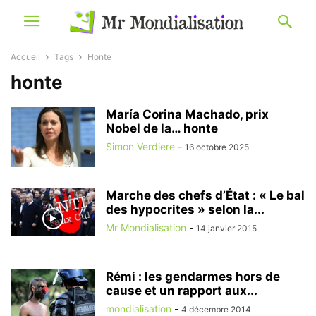
Accueil
Tags
Honte
honte
María Corina Machado, prix
Nobel de la… honte
Simon Verdiere
-
16 octobre 2025
Marche des chefs d’État : « Le bal
des hypocrites » selon la...
Mr Mondialisation
-
14 janvier 2015
Rémi : les gendarmes hors de
cause et un rapport aux...
mondialisation
-
4 décembre 2014