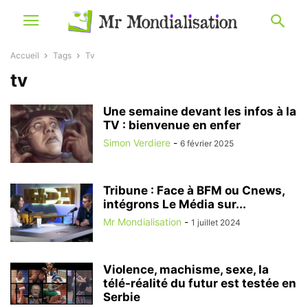
Accueil
Tags
Tv
tv
Une semaine devant les infos à la
TV : bienvenue en enfer
Simon Verdiere
-
6 février 2025
Tribune : Face à BFM ou Cnews,
intégrons Le Média sur...
Mr Mondialisation
-
1 juillet 2024
Violence, machisme, sexe, la
télé-réalité du futur est testée en
Serbie