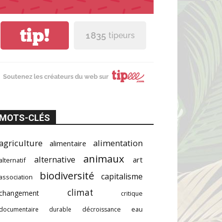
tip!
1 835
tipeurs
Soutenez les créateurs du web sur
MOTS-CLÉS
agriculture
alimentation
alimentaire
animaux
alternative
art
alternatif
biodiversité
capitalisme
association
climat
changement
critique
documentaire
durable
décroissance
eau