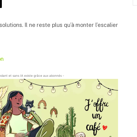
olutions. Il ne reste plus qu’à monter l’escalier
on
endant et sans IA existe grâce aux abonnés -