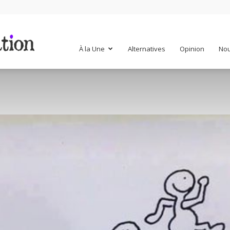
Mr
À la Une
Alternatives
Opinion
Nou
Mondialisation