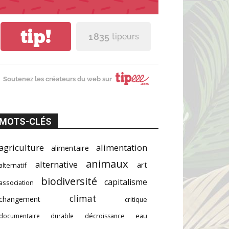
tip!
1 835
tipeurs
Soutenez les créateurs du web sur
MOTS-CLÉS
agriculture
alimentation
alimentaire
animaux
alternative
art
alternatif
biodiversité
capitalisme
association
climat
changement
critique
documentaire
durable
décroissance
eau