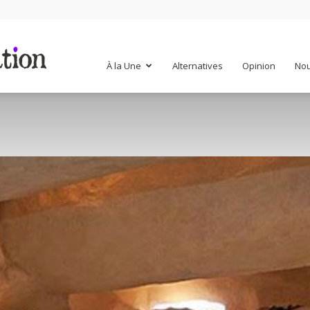
Mr
À la Une
Alternatives
Opinion
Nou
Mondialisation