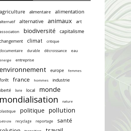
agriculture
alimentation
alimentaire
animaux
alternative
art
alternatif
biodiversité
capitalisme
association
climat
changement
critique
documentaire
durable
décroissance
eau
entreprise
energie
environnement
europe
femmes
france
industrie
forêt
hommes
monde
local
liberté
livre
mondialisation
nature
pollution
politique
plastique
santé
recyclage
reportage
pétrole
travail
solution
transition