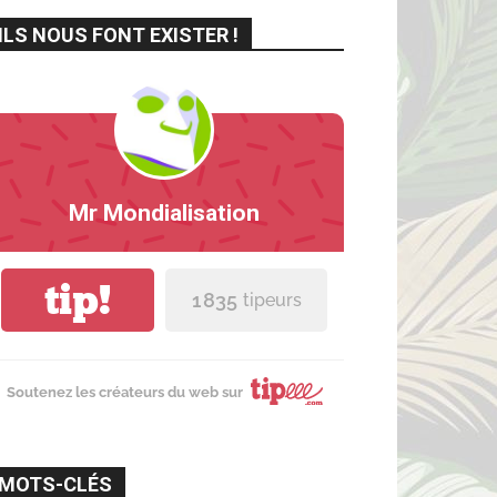
ILS NOUS FONT EXISTER !
Mr Mondialisation
tip!
1 835
tipeurs
Soutenez les créateurs du web sur
MOTS-CLÉS