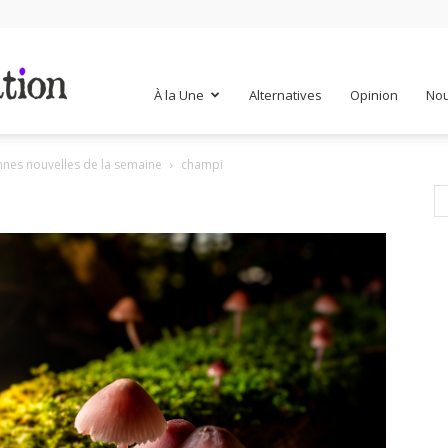
Mr
À la Une
Alternatives
Opinion
Nou
onnes nouvelles de la semaine
champi
Mondialisation