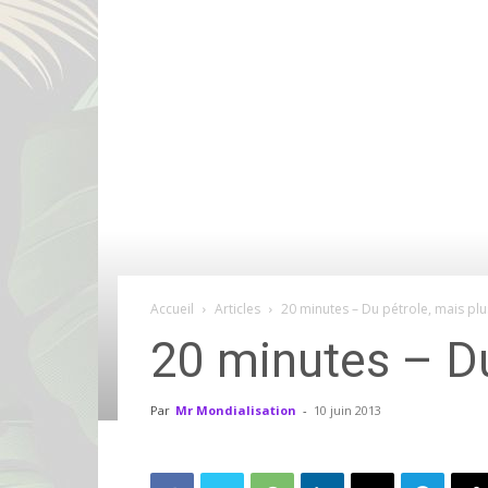
Accueil
Articles
20 minutes – Du pétrole, mais pl
20 minutes – Du
Par
Mr Mondialisation
-
10 juin 2013