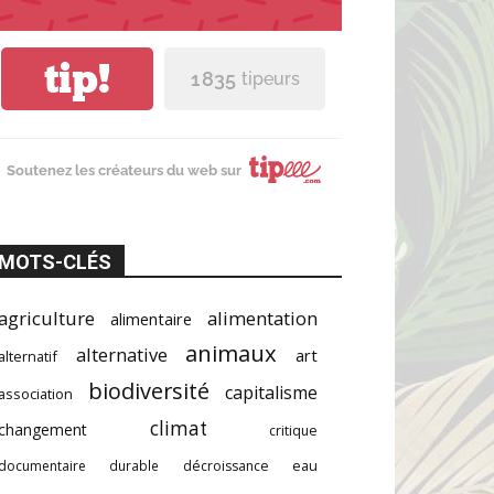
tip!
1 835
tipeurs
Soutenez les créateurs du web sur
MOTS-CLÉS
agriculture
alimentation
alimentaire
animaux
alternative
art
alternatif
biodiversité
capitalisme
association
climat
changement
critique
documentaire
durable
décroissance
eau