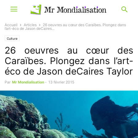
Accueil
Articles
26 oeuvres au cœur des Caraïbes. Plongez dans
l’art-éco de Jason deCaires...
Culture
26 oeuvres au cœur des
Caraïbes. Plongez dans l’art-
éco de Jason deCaires Taylor
Par
Mr Mondialisation
-
13 février 2015