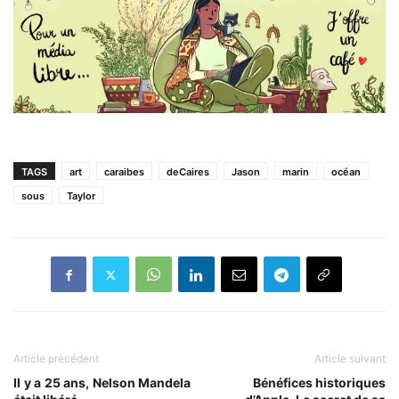
TAGS
art
caraibes
deCaires
Jason
marin
océan
sous
Taylor
Article précédent
Article suivant
Il y a 25 ans, Nelson Mandela
Bénéfices historiques