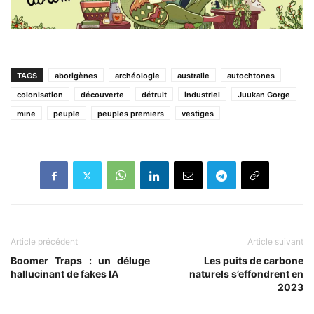
TAGS
aborigènes
archéologie
australie
autochtones
colonisation
découverte
détruit
industriel
Juukan Gorge
mine
peuple
peuples premiers
vestiges
Article précédent
Article suivant
Boomer Traps : un déluge
Les puits de carbone
hallucinant de fakes IA
naturels s’effondrent en
2023