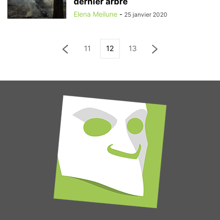
dernier arbre
Elena Meilune
-
25 janvier 2020
11
12
13