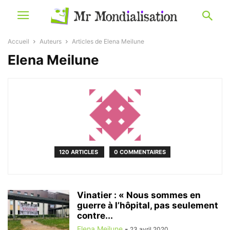
Accueil
Auteurs
Articles de Elena Meilune
Elena Meilune
120 ARTICLES
0 COMMENTAIRES
Vinatier : « Nous sommes en
guerre à l’hôpital, pas seulement
contre...
Elena Meilune
-
23 avril 2020