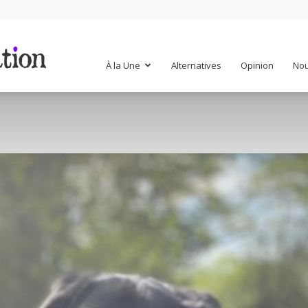
Mr
À la Une
Alternatives
Opinion
Nou
Mondialisation