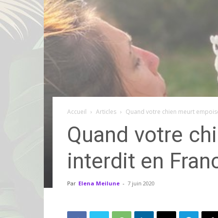
Accueil
Articles
Quand votre chien meurt empoison
Quand votre ch
interdit en Fran
Par
Elena Meilune
-
7 juin 2020