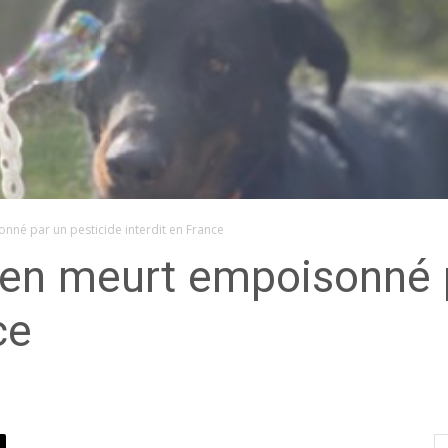
né par un pesticide interdit en France
ien meurt empoisonné p
ce