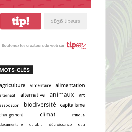
tip!
1 836
tipeurs
Soutenez les créateurs du web sur
MOTS-CLÉS
agriculture
alimentation
alimentaire
animaux
alternative
art
alternatif
biodiversité
capitalisme
association
climat
changement
critique
documentaire
durable
décroissance
eau