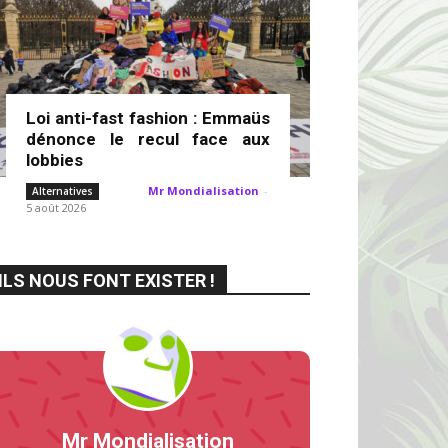
Loi anti-fast fashion : Emmaüs
dénonce le recul face aux
lobbies
Mr Mondialisation
-
Alternatives
5 août 2026
ILS NOUS FONT EXISTER !
Mr Mondialisation