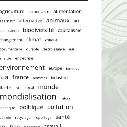
agriculture
alimentation
alimentaire
animaux
alternative
art
alternatif
biodiversité
capitalisme
association
climat
changement
critique
documentaire
durable
décroissance
eau
entreprise
energie
environnement
europe
femmes
france
industrie
forêt
hommes
monde
local
liberté
livre
mondialisation
nature
pollution
politique
plastique
santé
recyclage
reportage
pétrole
travail
solution
transition