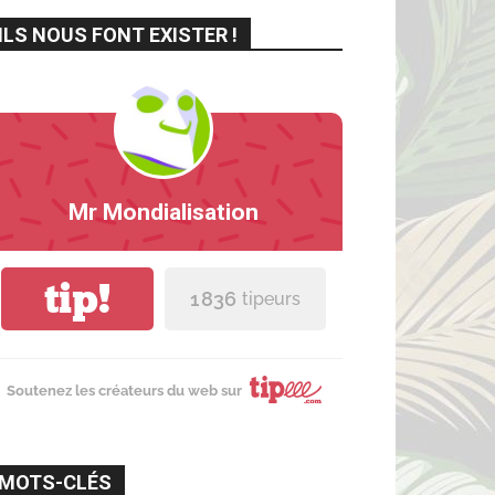
ILS NOUS FONT EXISTER !
Mr Mondialisation
tip!
1 836
tipeurs
Soutenez les créateurs du web sur
MOTS-CLÉS