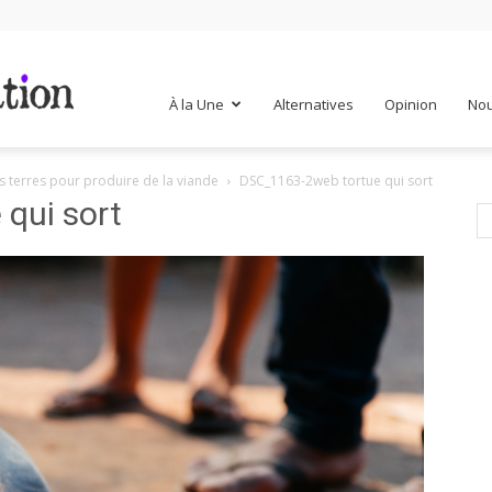
Mr
À la Une
Alternatives
Opinion
Nou
s terres pour produire de la viande
DSC_1163-2web tortue qui sort
Mondialisation
qui sort