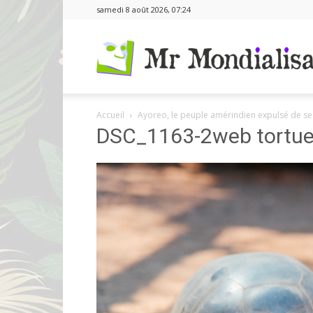
samedi 8 août 2026, 07:24
Accueil
Ayoreo, le peuple amérindien expulsé de se
DSC_1163-2web tortue 