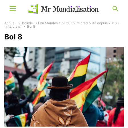
Accueil
Bolivie : « Evo Morales a perdu toute crédibilité depuis 2016 »
(Interview)
Bol 8
Bol 8