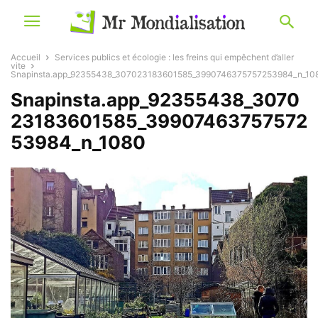
Accueil
Services publics et écologie : les freins qui empêchent d’aller
vite
Snapinsta.app_92355438_307023183601585_3990746375757253984_n_10
Snapinsta.app_92355438_3070
23183601585_39907463757572
53984_n_1080