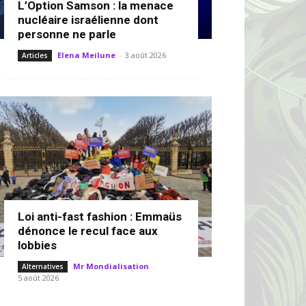
L’Option Samson : la menace
nucléaire israélienne dont
personne ne parle
Elena Meilune
-
3 août 2026
Articles
Loi anti-fast fashion : Emmaüs
dénonce le recul face aux
lobbies
Mr Mondialisation
-
Alternatives
5 août 2026