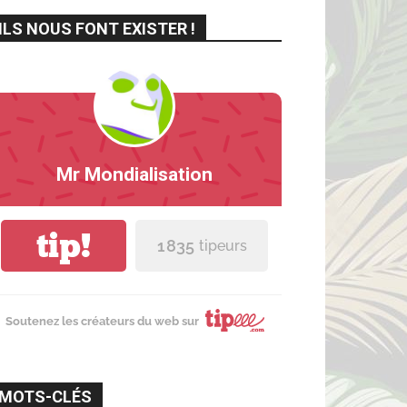
ILS NOUS FONT EXISTER !
Mr Mondialisation
tip!
1 835
tipeurs
Soutenez les créateurs du web sur
MOTS-CLÉS