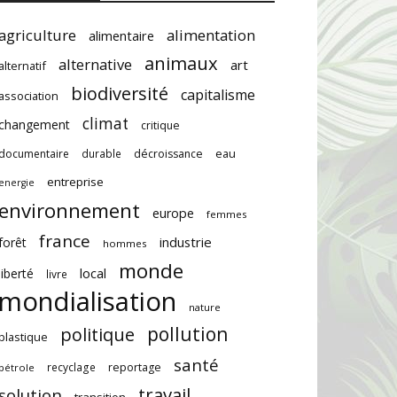
agriculture
alimentation
alimentaire
animaux
alternative
art
alternatif
biodiversité
capitalisme
association
climat
changement
critique
documentaire
durable
décroissance
eau
entreprise
energie
environnement
europe
femmes
france
industrie
forêt
hommes
monde
local
liberté
livre
mondialisation
nature
pollution
politique
plastique
santé
recyclage
reportage
pétrole
travail
solution
transition