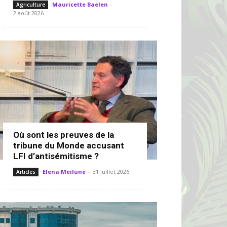
Mauricette Baelen
-
Agriculture
2 août 2026
Où sont les preuves de la
tribune du Monde accusant
LFI d’antisémitisme ?
Elena Meilune
-
31 juillet 2026
Articles