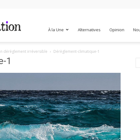
Mr
À la Une
Alternatives
Opinion
Nou
un dérèglement irréversible
Dérèglement-climatique-1
Mondialisation
e-1