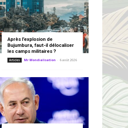
Après l’explosion de
Bujumbura, faut-il délocaliser
les camps militaires ?
Mr Mondialisation
-
6 août 2026
Articles