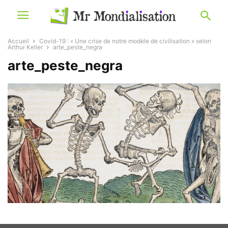
Accueil
Covid-19 : « Une crise de notre modèle de civilisation » selon
Arthur Keller
arte_peste_negra
arte_peste_negra