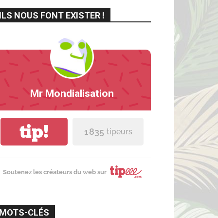
ILS NOUS FONT EXISTER !
Mr Mondialisation
tip!
1 835
tipeurs
Soutenez les créateurs du web sur
MOTS-CLÉS