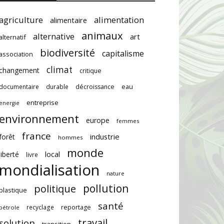
agriculture
alimentation
alimentaire
animaux
alternative
art
alternatif
biodiversité
capitalisme
association
climat
changement
critique
documentaire
durable
décroissance
eau
entreprise
energie
environnement
europe
femmes
france
industrie
forêt
hommes
monde
local
liberté
livre
mondialisation
nature
pollution
politique
plastique
santé
recyclage
reportage
pétrole
travail
solution
transition