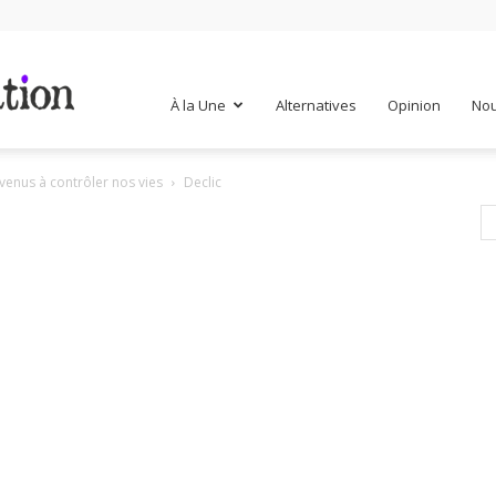
Mr
À la Une
Alternatives
Opinion
Nou
venus à contrôler nos vies
Declic
Mondialisation