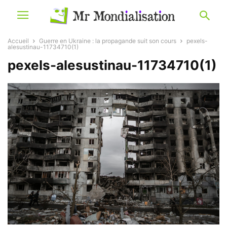
Accueil
Guerre en Ukraine : la propagande suit son cours
pexels-
alesustinau-11734710(1)
pexels-alesustinau-11734710(1)